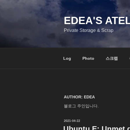
콘
텐
츠
EDEA'S ATE
로
Private Storage & Scrap
바
로
가
기
Log
Photo
스크랩
AUTHOR:
EDEA
블로그 주인입니다.
작
2021-04-22
성
Ubuntu E: Unmet
일