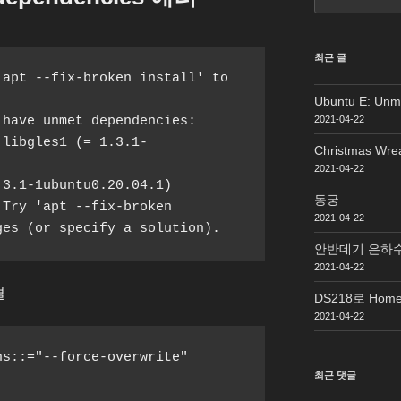
최근 글
apt --fix-broken install' to 
Ubuntu E: Un
have unmet dependencies:

2021-04-22
 libgles1 (= 1.3.1-
Christmas Wre
2021-04-22
3.1-1ubuntu0.20.04.1)

동궁
Try 'apt --fix-broken 
2021-04-22
ges (or specify a solution).
안반데기 은하
2021-04-22
결
DS218로 Home 
2021-04-22
s::="--force-overwrite" 
최근 댓글