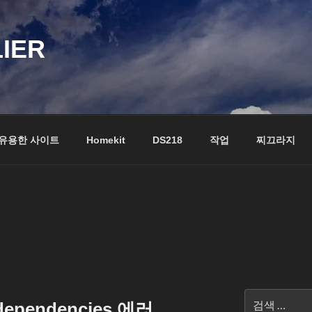
LIER
유용한 사이트
Homekit
DS218
작업
찌끄라지
검
 dependencies 에러
색: