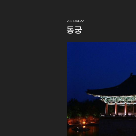
작
2021-04-22
성
동궁
일
자