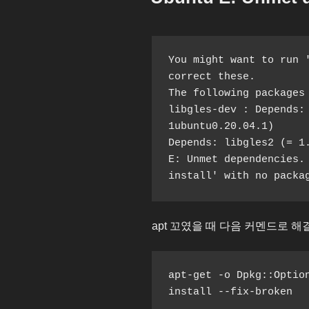
자
You might want to run '
correct these.

The following packages 
libgles-dev : Depends:
1ubuntu0.20.04.1)

Depends: libgles2 (= 1.
E: Unmet dependencies. 
install' with no packa
apt 꼬였을 때 다음 커멘드로 해
apt-get -o Dpkg::Option
install --fix-broken