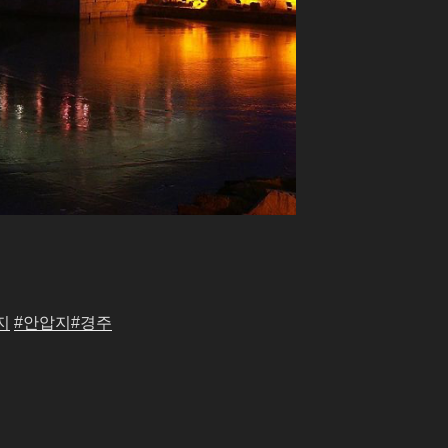
지
#안압지
#경주