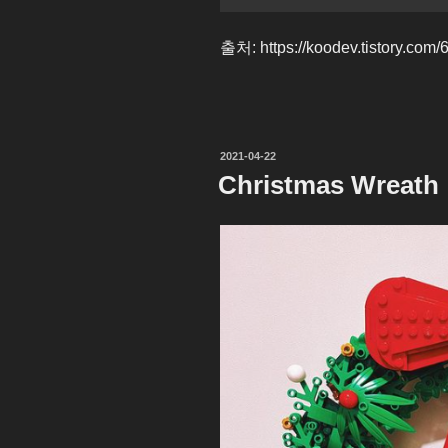
출처: https://koodev.tistory.com/
작
2021-04-22
성
Christmas Wreath
일
자