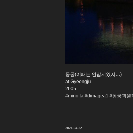
동궁(이때는 안압지였지…)
at Gyeongju
2005
#minolta
#dimagea1
#동궁과월
작
2021-04-22
성