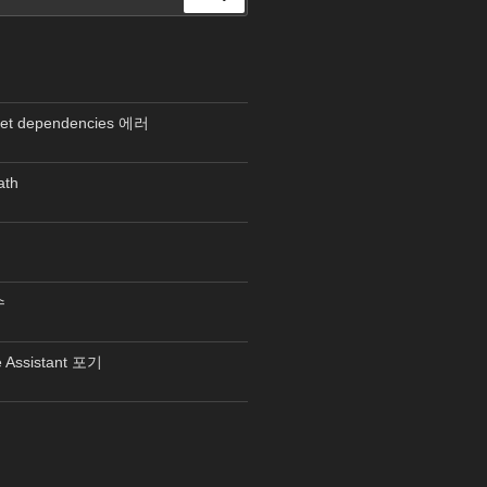
색
met dependencies 에러
ath
수
Assistant 포기