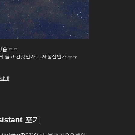
있음 ㅋㅋ
게 들고 간것인가…..제정신인가 ㅠㅠ
손각대
istant 포기