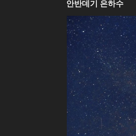
안반데기 은하수
일
자