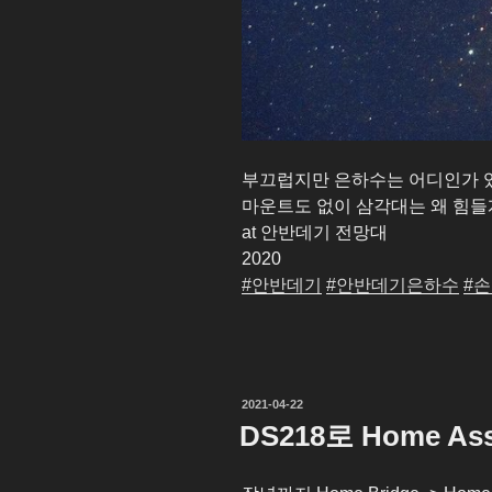
부끄럽지만 은하수는 어디인가 
마운트도 없이 삼각대는 왜 힘들
at 안반데기 전망대
2020
#안반데기
#안반데기은하수
#
작
2021-04-22
성
DS218로 Home Ass
일
자