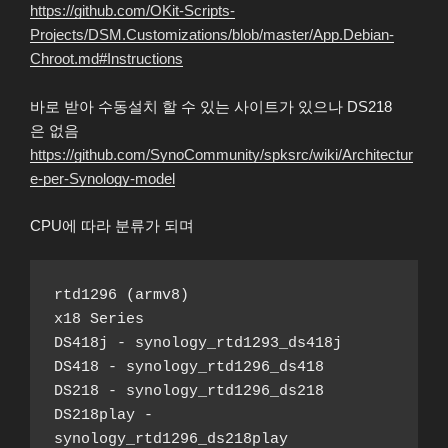
https://github.com/OKit-Scripts-
Projects/DSM.Customizations/blob/master/App.Debian-
Chroot.md#Instructions
바로 받아 수동설치 할 수 있는 사이트가 있으나 DS218
은 없음
https://github.com/SynoCommunity/spksrc/wiki/Architectur
e-per-Synology-model
CPU에 따라 분류가 되며
rtd1296 (armv8)
x18 Series
DS418j - synology_rtd1293_ds418j
DS418 - synology_rtd1296_ds418
DS218 - synology_rtd1296_ds218
DS218play - 
synology_rtd1296_ds218play