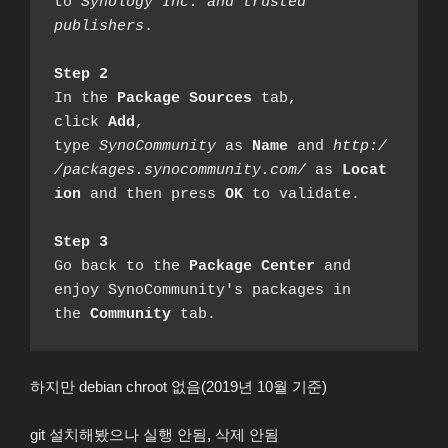
to 
Synology Inc. and trusted 
publishers
.
Step 2
In the 
Package Sources
 tab, 
click 
Add
, 
type 
SynoCommunity
 as 
Name
 and 
http:/
/packages.synocommunity.com/
 as 
Locat
ion
 and then press 
OK
 to validate.
Step 3
Go back to the 
Package Center
 and 
enjoy SynoCommunity's packages in 
the 
Community
 tab.
하지만 debian chroot 없음(2019년 10월 기준)
git 설치해봤으나 실행 안됨, 삭제 안됨