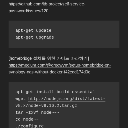
https://github.com/ltb-project/self-service-
password/issues/120
apt-get update
apt-get upgrade
[homebridge 설치를 위한 가이드 따라하기]
https://medium.com/@gregwym/setup-homebridge-on-
synology-nas-without-docker-f42edd174d0e
apt-get install build-essential
wget 
http://nodejs.org/dist/latest-
v8.x/node-v8.16.2.tar.gz
tar -zxvf node~~~
cd node~~
./configure