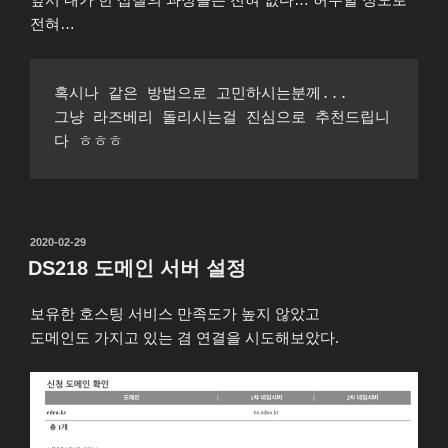
전혀…
혹시나 같은 방법으로 고민하시는분께...

그냥 라즈베리 돌리시는걸 진심으로 추천드립니
다 ㅎㅎㅎ
작
2020-02-29
성
DS218 도메인 서버 설정
일
자
보유한 호스팅 서비스 만족도가 높지 않았고
도메인도 가지고 있는 겸 연결을 시도해보았다.