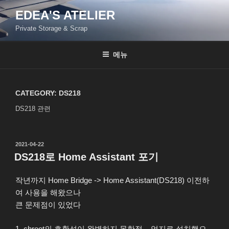
콘
EDEA'S ATELIER
텐
Private Storage & Scrap
츠
로
바
메뉴
로
가
기
CATEGORY:
DS218
DS218 관련
작
2021-04-22
성
DS218로 Home Assistant 포기
일
자
작년까지 Home Bridge -> Home Assistant(DS218) 이전하
여 사용을 해왔으나
큰 문제점이 있었다
1. chroot의 호환성이 완벽하지 못한점 – 억지로 설치했으