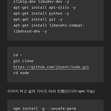
zlib1g-dev libudev-dev -y
apt-get install apt-utils -y
apt-get install python -y
apt-get install git -y
apt-get install libavahi-compat-
libdnssd-dev -y
cd ~

git clone 
https://github.com/joyent/node.git
이까지 하고 설치 가이드 따라 진행(드디어 npm 가능)
npm install -g --unsafe-perm 