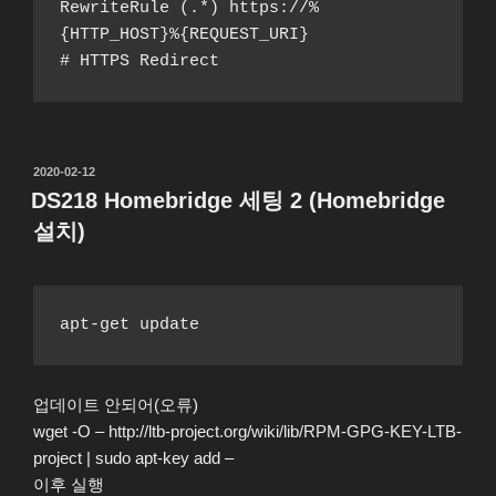
RewriteRule (.*) https://%
{HTTP_HOST}%{REQUEST_URI}
# HTTPS Redirect
작
2020-02-12
성
DS218 Homebridge 세팅 2 (Homebridge
일
설치)
자
apt-get update
업데이트 안되어(오류)
wget -O – http://ltb-project.org/wiki/lib/RPM-GPG-KEY-LTB-
project | sudo apt-key add –
이후 실행