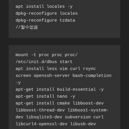
apt install locales -y
dpkg-reconfigure locales
dpkg-reconfigure tzdata
//할수없음
mount -t proc proc proc/
/etc/init.d/dbus start
apt install less vim curl rsync 
screen openssh-server bash-completion 
-y
apt-get install build-essential -y
apt-get install nano -y
apt-get install cmake libboost-dev 
libboost-thread-dev libboost-system-
dev libsqlite3-dev subversion curl 
libcurl4-openssl-dev libusb-dev 