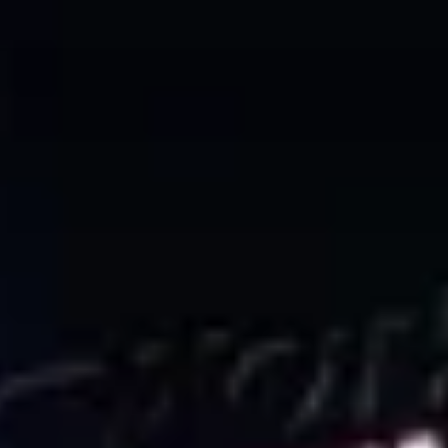
콘
텐
츠
로
바
로
가
기