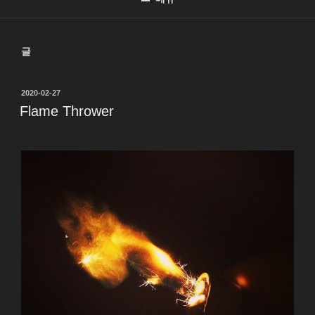
글
작
2020-02-27
성
Flame Thrower
일
자