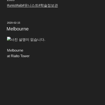
#unist
#aib
#유니스트
#학술정보관
작
2020-02-15
성
Melbourne
일
자
Melbourne
at Rialto Tower
2007
#melbourne
#rialto
#australia
#멜번
#야경
작
2020-02-15
성
Osteos Permum
일
자