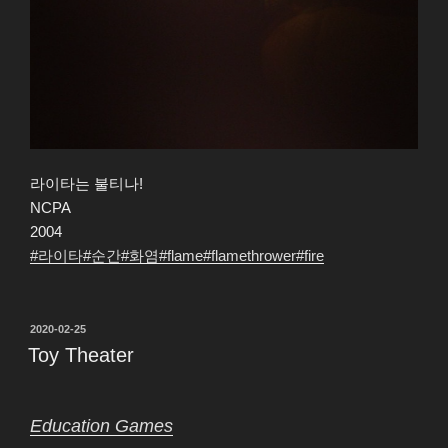
라이타는 불티나!
NCPA
2004
#라이타
#순간
#화염
#flame
#flamethrower
#fire
작
2020-02-25
성
Toy Theater
일
자
Education Games