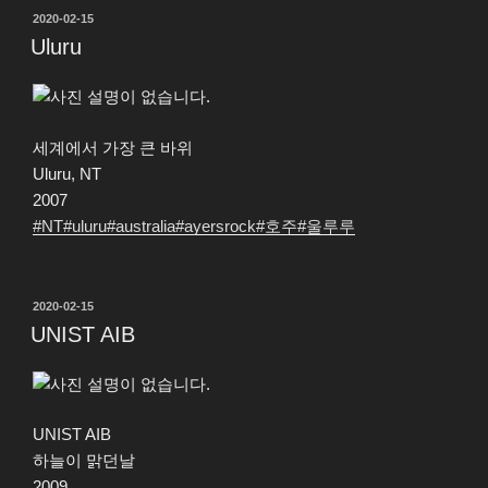
작
2020-02-15
성
Uluru
일
자
세계에서 가장 큰 바위
Uluru, NT
2007
#NT
#
uluru
#australia
#ayersrock
#호주
#울루루
작
2020-02-15
성
UNIST AIB
일
자
UNIST AIB
하늘이 맑던날
2009