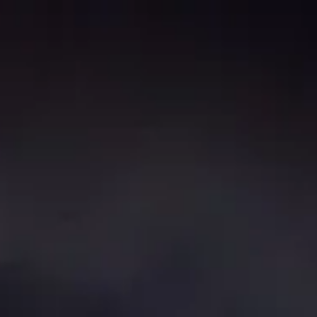
콘
텐
츠
로
바
로
가
기